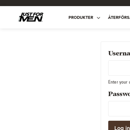
Skip
to
main
PRODUKTER
ÅTERFÖRS
content
Userna
Enter your
Passw