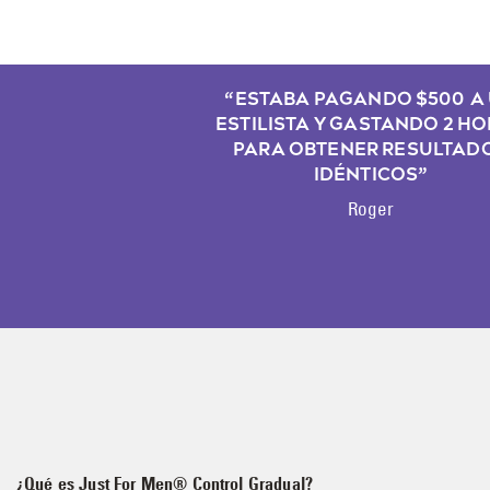
“ESTABA PAGANDO $500 A
ESTILISTA Y GASTANDO 2 H
PARA OBTENER RESULTAD
IDÉNTICOS”
Roger
¿Qué es Just For Men® Control Gradual?