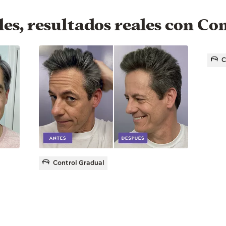
es, resultados reales con Co
C
Control Gradual
"H